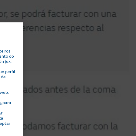
ceiros
ento do
ón (ex.
n perfil
 de
 web.
s
para
ar
xa
ceptar
n