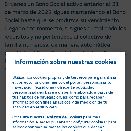
Si tienes un Bono Social activo anterior al 31
de marzo de 2022 sigues manteniendo el Bono
Social hasta que se produzca su vencimiento.
Llegado ese momento, si sigues cumpliendo los
requisitos y no perteneces al colectivo de
familia numerosa, de manera automática
percibirás el Bono Social durante dos años más.
Pasado este tiempo, deberás volver a cursar
Información sobre nuestras cookies
solicitud.
Utilizamos cookies propias y de terceros para garantizar
el correcto funcionamiento del portal, personalizar tu
navegación (e.g.idioma), ofrecerte publicidad
personalizada en base a un perfil elaborado a partir de
tus hábitos de navegación, así como para recabar
información con fines analíticos y de medición de tu
actividad en el sitio web.
Consulta nuestra
Política de Cookies
para más
información. Puedes pulsar en "Configurar cookies" para
seleccionar manualmente las cookies que deseas