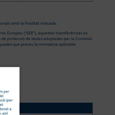
onals amb la finalitat indicada.
nòmic Europeu (“EEE”), aquestes transferències es
us de protecció de dades adoptades per la Comissió
equades que preveu la normativa aplicable.
rs per
del
ció (per
tat
aborat a
 així