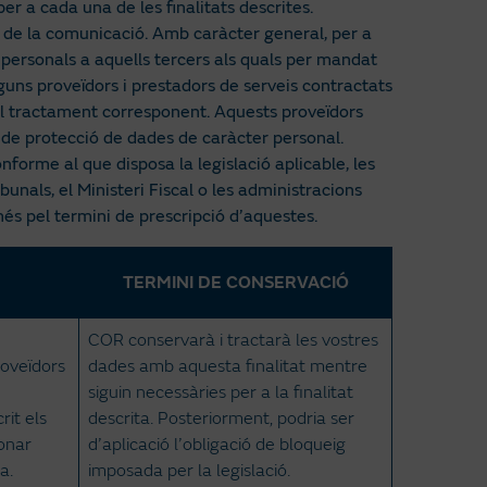
r a cada una de les finalitats descrites.
iu de la comunicació. Amb caràcter general, per a
 personals a aquells tercers als quals per mandat
lguns proveïdors i prestadors de serveis contractats
del tractament corresponent. Aquests proveïdors
 de protecció de dades de caràcter personal.
nforme al que disposa la legislació aplicable, les
nals, el Ministeri Fiscal o les administracions
és pel termini de prescripció d’aquestes.
TERMINI DE CONSERVACIÓ
COR conservarà i tractarà les vostres
roveïdors
dades amb aquesta finalitat mentre
siguin necessàries per a la finalitat
it els
descrita. Posteriorment, podria ser
onar
d’aplicació l’obligació de bloqueig
a.
imposada per la legislació.