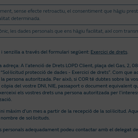
ment, sense efecte retroactiu, el consentiment que hàgiu pres
alitat determinada.
nic, les dades personals que ens hàgiu facilitat, així com transm
 senzilla a través del formulari següent:
Exercici de drets
.
a adreça: A l’atenció de Drets LOPD Client, plaça del Gas, 2, 
Sol·licitud protecció de dades - Exercici de drets”. Com que aq
la persona autoritzada. Per això, si COR té dubtes sobre la vost
còpia del vostre DNI, NIE, passaport o document equivalent que
erceixi els vostres drets una persona autoritzada per l’interessa
zació.
mini màxim d’un mes a partir de la recepció de la sol·licitud. 
 nombre de sol·licituds.
es personals adequadament podeu contactar amb el delegat de 