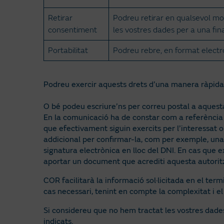
Retirar
Podreu retirar en qualsevol mo
consentiment
les vostres dades per a una fin
Portabilitat
Podreu rebre, en format electrò
Podreu exercir aquests drets d’una manera ràpida i
O bé podeu escriure’ns per correu postal a aquest
En la comunicació ha de constar com a referència “
que efectivament siguin exercits per l’interessat o 
addicional per confirmar-la, com per exemple, una 
signatura electrònica en lloc del DNI. En cas que ex
aportar un document que acrediti aquesta autorit
COR facilitarà la informació sol·licitada en el ter
cas necessari, tenint en compte la complexitat i el
Si considereu que no hem tractat les vostres dad
indicats.