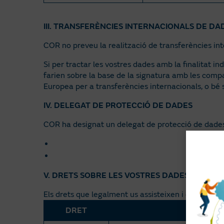
III. TRANSFERÈNCIES INTERNACIONALS DE DA
COR no preveu la realització de transferències int
Si per tractar les vostres dades amb la finalitat i
farien sobre la base de la signatura amb les comp
Europea per a transferències internacionals, o bé 
IV. DELEGAT DE PROTECCIÓ DE DADES
COR ha designat un delegat de protecció de dades
V. DRETS SOBRE LES VOSTRES DADES PERSON
Els drets que legalment us assisteixen i que podreu
DRET