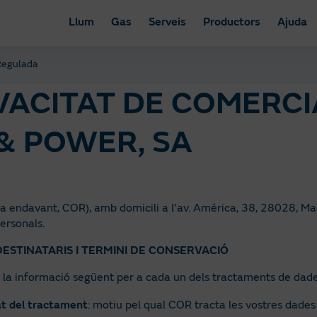
Llum
Gas
Serveis
Productors
Ajuda
 Regulada
IVACITAT DE COMERC
& POWER, SA
 endavant, COR), amb domicili a l'av. América, 38, 28028, Ma
ersonals.
 DESTINATARIS I TERMINI DE CONSERVACIÓ
u la informació següent per a cada un dels tractaments de dad
at del tractament
: motiu pel qual COR tracta les vostres dades