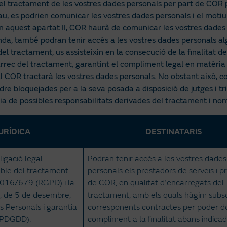
el tractament de les vostres dades personals per part de COR pe
escau, es podrien comunicar les vostres dades personals i el mot
 en aquest apartat II, COR haurà de comunicar les vostres dades
 banda, també podran tenir accés a les vostres dades personals a
el tractament, us assisteixin en la consecució de la finalitat 
rrec del tractament, garantint el compliment legal en matèria
al COR tractarà les vostres dades personals. No obstant això, co
bloquejades per a la seva posada a disposició de jutges i tribu
ia de possibles responsabilitats derivades del tractament i nom
URÍDICA
DESTINATARIS
igació legal
Podran tenir accés a les vostres dades
ble del tractament
personals els prestadors de serveis i p
2016/679 (RGPD) i la
de COR, en qualitat d’encarregats del
, de 5 de desembre,
tractament, amb els quals hàgim subscr
 Personals i garantia
corresponents contractes per poder d
LOPDGDD).
compliment a la finalitat abans indicad