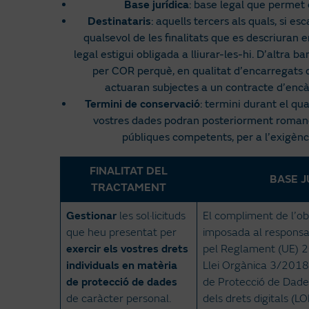
Base jurídica
: base legal que permet 
Destinataris
: aquells tercers als quals, si 
qualsevol de les finalitats que es descriuran
legal estigui obligada a lliurar-les-hi. D’altra
per COR perquè, en qualitat d’encarregats d
actuaran subjectes a un contracte d’encà
Termini de conservació
: termini durant el qu
vostres dades podran posteriorment romandre 
públiques competents, per a l’exigènc
FINALITAT DEL
BASE J
TRACTAMENT
Gestionar
les sol·licituds
El compliment de l’obl
que heu presentat per
imposada al responsa
exercir els vostres drets
pel Reglament (UE) 
individuals en matèria
Llei Orgànica 3/2018
de protecció de dades
de Protecció de Dades
de caràcter personal.
dels drets digitals (