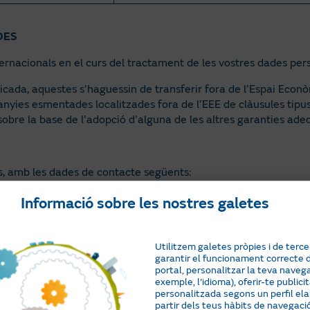
DES
ernacionals en el curs del tractament de les vostres dades pers
ndicada, aquestes s’haguessin de transferir fora de l’Espai Eco
anyies esmentades localitzades fora de l’EEE de clàusules tip
sobre la base de l’adopció d’alguna de les altres garanties ad
, amb les dades de contacte següents:
Adreça postal: Av. América, 38, CP 28028, Madrid
Informació sobre les nostres galetes
Adreça electrònica:
dpd-dpo@naturgy.com
ALS
Utilitzem galetes pròpies i de terce
garantir el funcionament correcte 
 exercir, quan escaigui, són els següents:
portal, personalitzar la teva navega
exemple, l’idioma), oferir-te publici
CONTINGUT
personalitzada segons un perfil el
partir dels teus hàbits de navegació,