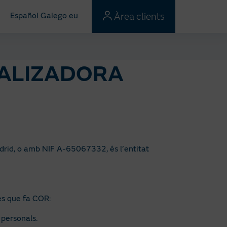
Àrea clients
Español
Galego
eu
IALIZADORA
drid, o amb NIF A-65067332, és l’entitat
es que fa COR:
 personals.