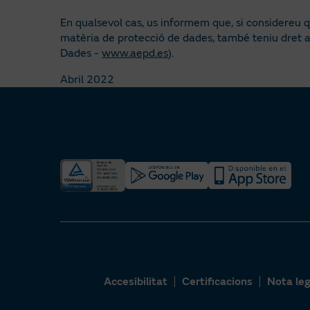
En qualsevol cas, us informem que, si considereu 
matèria de protecció de dades, també teniu dret a
Dades -
www.aepd.es
).
Abril 2022
Accesibilitat
Certificacions
Nota leg