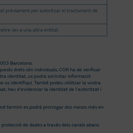
tat prèviament per autoritzar el tractament de
etre-les a una altra entitat.
08003 Barcelona.
uests drets són individuals, COR ha de verificar
ra identitat, us podrà sol·licitar informació
 us identifiqui. També podeu utilitzar la vostra
t, heu d’evidenciar la identitat de l’autoritzat i
Aquest termini es podrà prorrogar dos mesos més en
protecció de dades a través dels canals abans