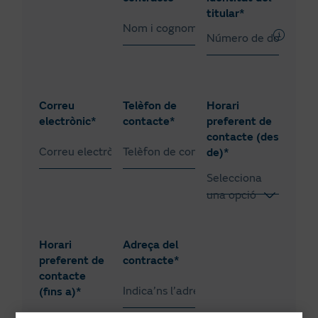
Electrodomèstics
titular*
o aire
condicionat
Manetes
elèctric o
llar
Correu
Telèfon de
Horari
electrònic*
contacte*
preferent de
Electricitat,
contacte (des
fontaneria
de)*
o
manyeria
Selecciona
una opció
Altres
09:00
consultes
10:00
Horari
Adreça del
preferent de
contracte*
11:00
contacte
(fins a)*
12:00
Selecciona