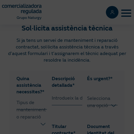
Pasar
al
Tog
contenido
principal
Sol·licita assistència tècnica
Si ja tens un servei de manteniment i reparació
contractat, sol·licita assistència tècnica a través
d’aquest formulari i t’assignarem el tècnic adequat per
resoldre la incidència.
Quina
Descripció
És urgent?*
assistència
detallada*
necessites?*
Selecciona
Tipus de
una opció
manteniment
Sí
Caldera o
o reparació
escalfador
No
Titular
Document
contracte*
identitat del