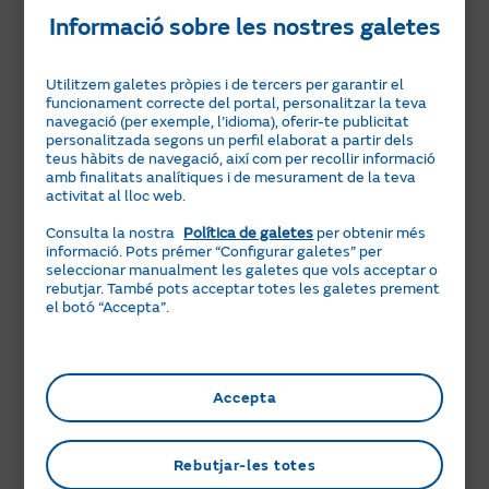
13:00
Informació sobre les nostres galetes
una opció
10:00
14:00
Utilitzem galetes pròpies i de tercers per garantir el
11:00
15:00
Província*
funcionament correcte del portal, personalitzar la teva
navegació (per exemple, l’idioma), oferir-te publicitat
12:00
16:00
personalitzada segons un perfil elaborat a partir dels
teus hàbits de navegació, així com per recollir informació
Selecciona una opció
13:00
amb finalitats analítiques i de mesurament de la teva
17:00
activitat al lloc web.
14:00
La Corunya
18:00
Consulta la nostra
Política de galetes
per obtenir més
informació. Pots prémer “Configurar galetes” per
15:00
Àlaba
19:00
seleccionar manualment les galetes que vols acceptar o
Informació bàsica sobre protecció de dades
rebutjar. També pots acceptar totes les galetes prement
personals
16:00
Albacete
el botó “Accepta”.
20:00
Les dades personals que ens facilites seran
17:00
Alacant
tractades per Comercializadora Regulada
Gas&Power S.A., com a responsable del
18:00
Almeria
Accepta
tractament, per al manteniment, el
desenvolupament i la gestió de la relació
19:00
Astúries
contractual a la qual es refereix la teva
Rebutjar-les totes
petició o consulta.
20:00
Àvila