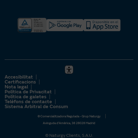
Girona
Granada
Guadalajara
Guipúscoa
Huelva
Osca
Accesibilitat
Certificacions
Illes Balears
Nota legal
Política de Privacitat
Jaén
Política de galetes
Telèfons de contacte
Sistema Arbitral de Consum
La Rioja
© Comercialitzadora Regulada - Grup Naturgy
Las Palmas
Avinguda d’Amèrica, 38 28028 Madrid
Lleó
© Naturgy Clients, S.A.U.