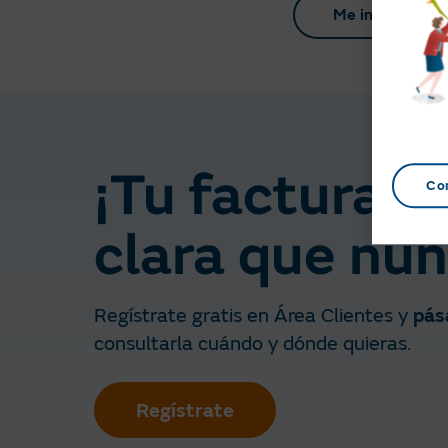
Me interesa
¡Tu factura o
Co
clara que nun
Regístrate gratis en Área Clientes y
pása
consultarla cuándo y dónde quieras.
Regístrate