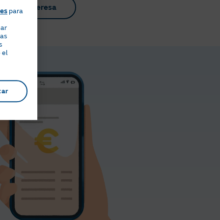
Me interesa
ies
para
nar
eas
s
 el
tar