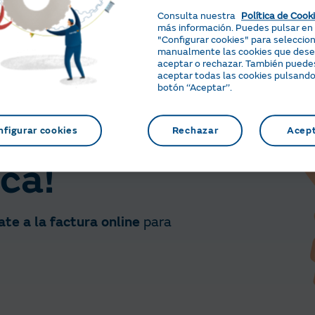
Me interesa
Consulta nuestra
Política de Cook
más información. Puedes pulsar en
"Configurar cookies" para seleccio
manualmente las cookies que des
aceptar o rechazar. También puede
aceptar todas las cookies pulsando
botón ‘‘Aceptar’’.
nline y más
nfigurar cookies
Rechazar
Acep
ca!
te a la factura online
para