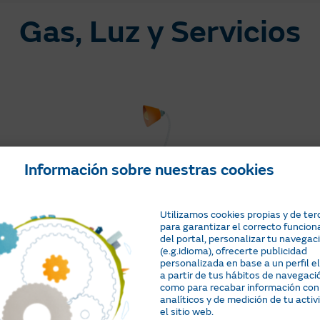
Gas, Luz y Servicios
Información sobre nuestras cookies
ural
Tarifas de luz
Utilizamos cookies propias y de ter
para garantizar el correcto funcio
inistro
Tarifa regulada de luz para
Manten
del portal, personalizar tu navegac
es un
consumidores conectados a baja
t
(e.g.idioma), ofrecerte publicidad
000
tensión y con una potencia
elect
personalizada en base a un perfil 
contratada igual o inferior a 10
frío
a partir de tus hábitos de navegació
como para recabar información con
kW.
analíticos y de medición de tu activ
el sitio web.