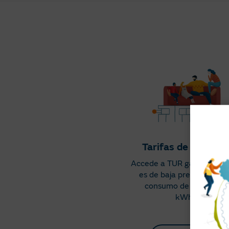
Tarifas de gas nat
Accede a TUR gas si tu sum
es de baja presión y tien
consumo de hasta 50.
kWh/año.