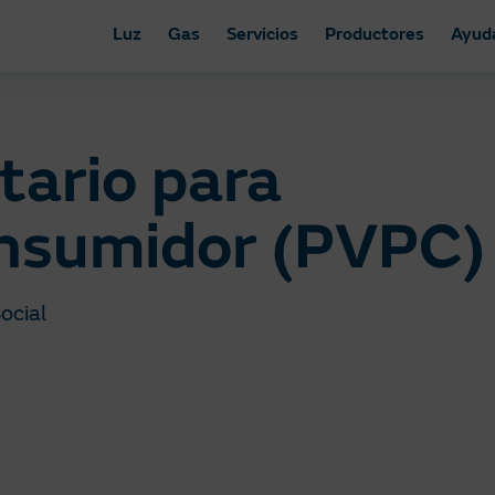
Luz
Gas
Servicios
Productores
Ayud
tario para
nsumidor (PVPC)
ocial