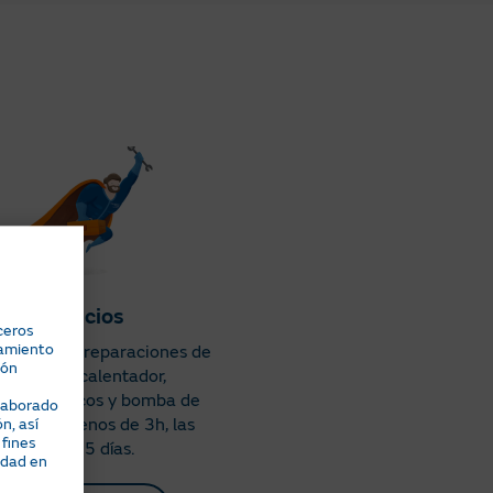
Servicios
ceros
namiento
imiento y reparaciones de
ión
u caldera, calentador,
rodomésticos y bomba de
elaborado
/calor en menos de 3h, las
n, así
 fines
24h/365 días.
idad en