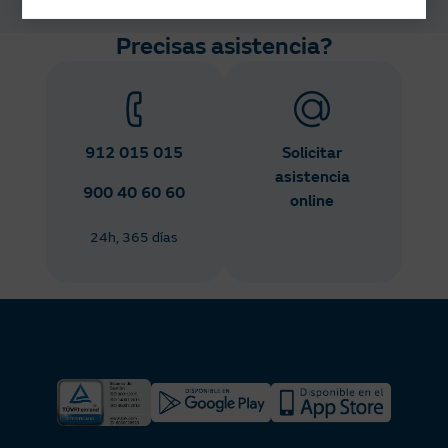
Precisas asistencia?
912 015 015
Solicitar
asistencia
900 40 60 60
online
24h, 365 días