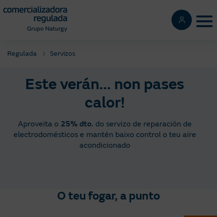
Pasar
al
Tog
contenido
principal
Regulada
Servizos
Este verán... non pases
calor!
Aproveita o
25% dto.
do servizo de reparación de
electrodomésticos e mantén baixo control o teu aire
acondicionado
O teu fogar, a punto