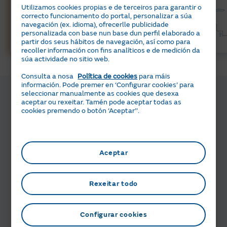
Utilizamos cookies propias e de terceiros para garantir o
correcto funcionamento do portal, personalizar a súa
navegación (ex. idioma), ofrecerlle publicidade
personalizada con base nun base dun perfil elaborado a
partir dos seus hábitos de navegación, así como para
recoller información con fins analíticos e de medición da
súa actividade no sitio web.
Consulta a nosa
Política de cookies
para máis
información. Pode premer en ‘Configurar cookies’ para
Contámosche como poñer
seleccionar manualmente as cookies que desexa
aceptar ou rexeitar. Tamén pode aceptar todas as
a punto a túa caldeira
cookies premendo o botón ‘Aceptar’’.
Coa chegada do frío, volve ser a protagonista da
casa. Así que é o momento de preparar a túa
Aceptar
caldeira.
Saber máis
Rexeitar todo
Configurar cookies