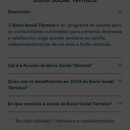
Descrición
O
Bono Social Térmico
é un programa de axudas para
os consumidores vulnerables para a enerxía destinada
a calefacción, auga quente sanitaria ou cociña,
independentemente de cal sexa a fonte utilizada.
Cal é a función do Bono Social Térmico?
Quen son os beneficiarios en 2024 do Bono Social
O seu obxectivo é complementar a axuda percibida en
Térmico?
concepto de Bono Social Eléctrico polos consumidores
vulnerables, para cubrir as súas necesidades de
enerxía destinada a calefacción, auga quente sanitaria
En que consiste a axuda do Bono Social Térmico?
Son beneficiarios deste Bono, sen necesidade de facer
ou cociña, independentemente de cal sexa a fonte
ningún trámite nin solicitude, os clientes que eran
utilizada.
beneficiarios do Bono Social Eléctrico a 31 de
Tes máis dúbidas? Chámanos e resolvémoschas.
Financiarase con cargo aos Orzamentos Xerais do
decembro do ano anterior.
Este programa foi creado polo Ministerio de Transición
Estado e o seu outorgamento estará condicionado á