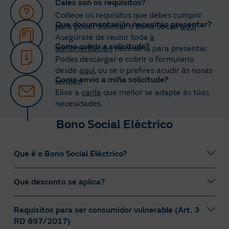
Cales son os requisitos?
Coñece os requisitos que debes cumprir
Que documentación necesitas presentar?
para poder solicitar o Bono Social
aquí
Asegúrate de reunir toda
a
Como cubrir a solicitude?
documentación
necesaria para presentar.
Podes descargar e cubrir o formulario
desde
aquí
, ou se o prefires acudir ás nosas
Como envío a miña solicitude?
tendas.
Elixe a
canle
que mellor se adapte ás túas
necesidades.
Bono Social Eléctrico
Que é o Bono Social Eléctrico?
Que desconto se aplica?
O
bono social eléctrico
é un mecanismo de desconto
na factura eléctrica, fixado polo Goberno, co fin de
protexer determinados colectivos de consumidores
Requisitos para ser consumidor vulnerable (Art. 3
Os descontos de bono social son os establecidos no
económica ou socialmente máis vulnerables.
RDL 2/2026:
RD 897/2017)