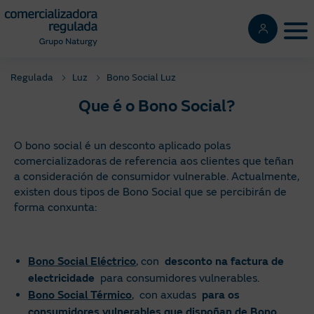
Pasar
al
Tog
contenido
principal
Regulada
Luz
Bono Social Luz
Que é o Bono Social?
O bono social é un desconto aplicado polas
comercializadoras de referencia aos clientes que teñan
a consideración de consumidor vulnerable. Actualmente,
existen dous tipos de Bono Social que se percibirán de
forma conxunta:
Bono Social Eléctrico
,
con
desconto na factura de
electricidade
para consumidores vulnerables.
Bono Social Térmico
,
con axudas
para os
consumidores vulnerables que dispoñan de Bono