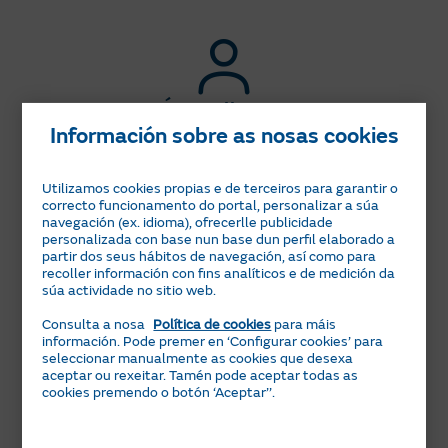
Social por xubilación ou incapacidade
permanente
, percibindo a contía mínima vixente
en cada momento para as devanditas clases de
pensión, e non perciban outros ingresos cuxa
Área Clientes
contía agregada anual supere os 500 euros.
Podes cubrir máis rápido a túa solicitude
Información sobre as nosas cookies
desde
Área Clientes
onde xa estarán parte
Que o consumidor ou algún membro da súa
dos teus datos e poderás achegar
unidade de convivencia sexa
beneficiario do
Utilizamos cookies propias e de terceiros para garantir o
comodamente a documentación
correcto funcionamento do portal, personalizar a súa
Ingreso Mínimo Vital
conforme ao establecido na
navegación (ex. idioma), ofrecerlle publicidade
Lei 19/2021, do 20 de decembro, pola que se
personalizada con base nun base dun perfil elaborado a
partir dos seus hábitos de navegación, así como para
establece o ingreso mínimo vital.
recoller información con fins analíticos e de medición da
Correo electrónico
(1) Os multiplicadores de renda respecto do índice
súa actividade no sitio web.
Envía o teu formulario xunto coa
IPREM de 14 pagas establecidos incrementaranse, en
Consulta a nosa
Política de cookies
para máis
documentación
cada caso, en 1 sempre que se acredite algunha das
información. Pode premer en ‘Configurar cookies’ para
a:
bonosocial@comercializadoraregulada.e
seguintes circunstancias especiais: Que o consumidor
seleccionar manualmente as cookies que desexa
s
aceptar ou rexeitar. Tamén pode aceptar todas as
ou algún dos membros da unidade de convivencia
cookies premendo o botón ‘Aceptar’’.
teña discapacidade recoñecida igual ou superior ao 33
%; que o consumidor ou algún dos membros da
unidade de convivencia sexa vítima de violencia de