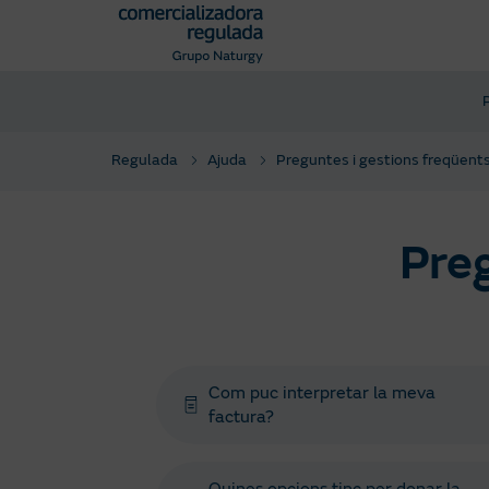
Pasar
al
contenido
principal
Regulada
Ajuda
Preguntes i gestions freqüent
Preg
Com puc interpretar la meva
factura?