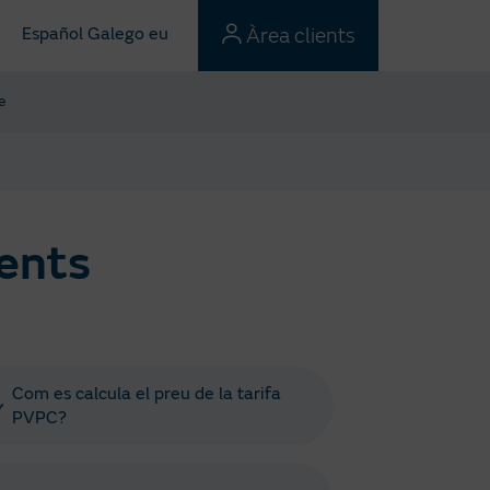
Àrea clients
Español
Galego
eu
e
üents
Com es calcula el preu de la tarifa
PVPC?