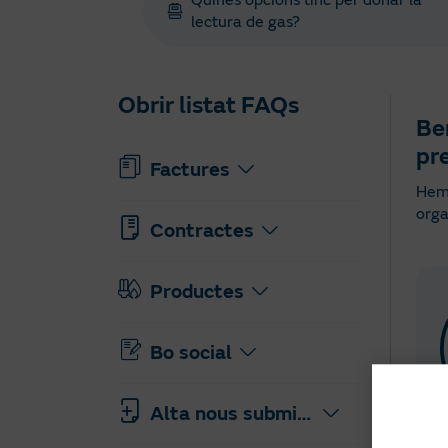
Quines opcions tinc per donar la
lectura de gas?
Obrir listat FAQs
Ben
pre
Factures
Hem 
orga
Contractes
Productes
Bo social
Alta nous subministraments