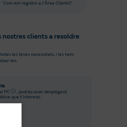
Com em registro a l’Àrea Clients?
 nostres clients a resoldre
otes les teves necessitats, i les hem
obar-les.
na
 al PC
, podràs anar desplegant
tica que t’interessi.