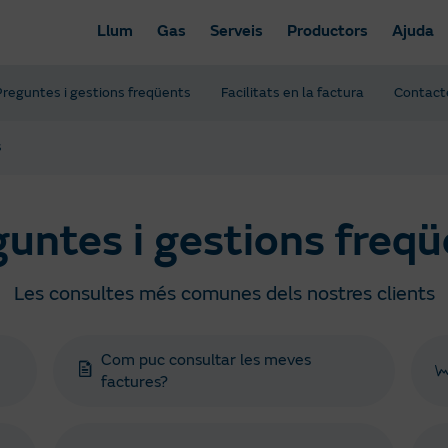
Llum
Gas
Serveis
Productors
Ajuda
Preguntes i gestions freqüents
Facilitats en la factura
Contact
s
untes i gestions freq
Les consultes més comunes dels nostres clients
Com puc consultar les meves
factures?