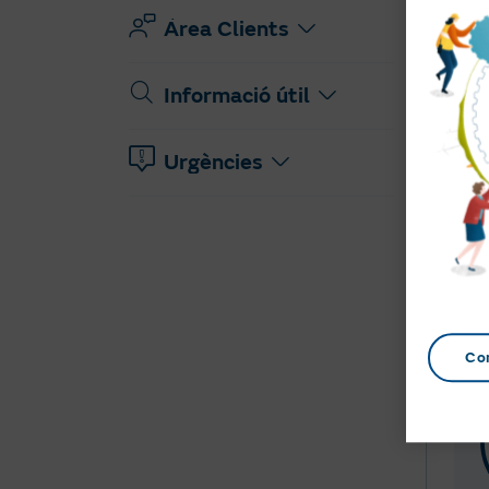
Àrea Clients
Informació útil
Urgències
Co