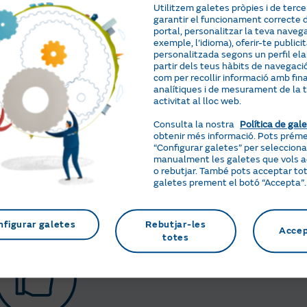
Utilitzem galetes pròpies i de terce
Tota la informació al teu abast
garantir el funcionament correcte 
Pots accedir tant a la informació general com a
portal, personalitzar la teva navega
exemple, l’idioma), oferir-te publici
personalitzada segons un perfil el
partir dels teus hàbits de navegació,
com per recollir informació amb fina
analítiques i de mesurament de la 
activitat al lloc web.
Consulta la nostra
Política de gal
Vincles a altres preguntes i gestion
obtenir més informació. Pots prém
Troba a la part inferior de cada pregunta vincle
“Configurar galetes” per selecciona
relacionades amb la informació que estàs cons
manualment les galetes que vols 
o rebutjar. També pots acceptar tot
galetes prement el botó “Accepta”.
nfigurar galetes
Rebutjar-les
Acce
totes
Valora si la informació t’ha resultat ú
Valora a la part inferior de cada pregunta si la
millorar.