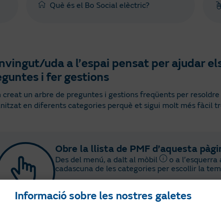
Què és el Bo Social elèctric?
vingut/uda a l’espai pensat per ajudar els
guntes i fer gestions
creat un arbre de preguntes i gestions freqüents per resoldre t
nitzat en diferents categories perquè et sigui molt més fàcil tr
Obre la llista de PMF d’aquesta pàgi
Des del menú, a dalt al mòbil
o a l’esquerra
cadascuna de les categories per escollir la temà
Informació sobre les nostres galetes