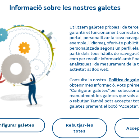
Inicia la contractació de la tarifa PVPC trucant
Informació sobre les nostres galetes
les dades següents:
- NIF/NIE/passaport del titular
- Dades bancàries per a la domiciliació dels re
Utilitzem galetes pròpies i de terce
- Adreça del subministrament
garantir el funcionament correcte 
portal, personalitzar la teva navega
- Codi CUPS
exemple, l’idioma), oferir-te publici
- CIE
personalitzada segons un perfil el
partir dels teus hàbits de navegació,
Durant el procés de contractació podràs escoll
com per recollir informació amb fina
analítiques i de mesurament de la 
Coneix el PVPC
activitat al lloc web.
Coneix els serveis de manteniment
Consulta la nostra
Política de gal
obtenir més informació. Pots prém
“Configurar galetes” per selecciona
manualment les galetes que vols 
3. Col·locació del comptador
o rebutjar. També pots acceptar tot
Quan hagis contractat, tornarem a contactar am
galetes prement el botó “Accepta”.
la contractació del subministrament i ells act
nfigurar galetes
Rebutjar-les
Acce
totes