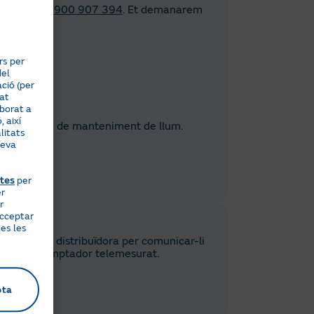
 al telèfon
900 907 394
. Et demanarem
buts
rs per
del
ció (per
tat
aborat a
 així
ir un servei de manteniment de llum.
litats
teva
etes
per
er
r
acceptar
es les
b la teva distribuïdora per comunicar-li
ivaran el comptador telemesurat.
pta