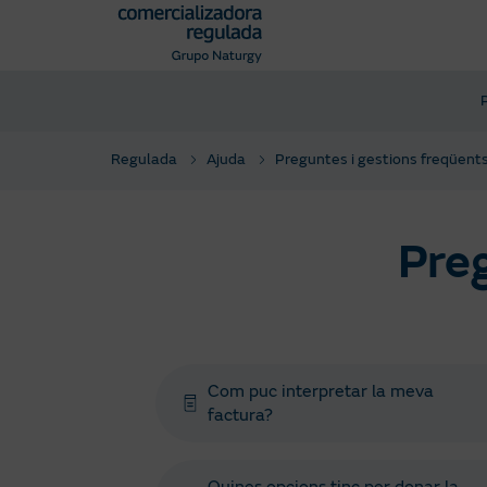
Pasar
al
contenido
principal
Regulada
Ajuda
Preguntes i gestions freqüent
Preg
Com puc interpretar la meva
factura?