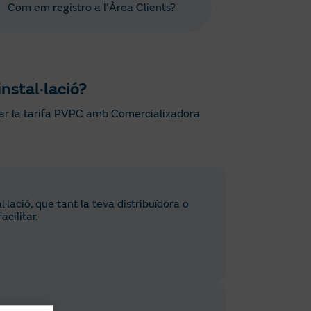
Com em registro a l’Àrea Clients?
instal·lació?
ctar la tarifa PVPC amb Comercializadora
·lació, que tant la teva distribuïdora o
acilitar.