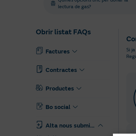
Quines opcions tinc per donar la
lectura de gas?
Obrir listat FAQs
Com
Si j
Factures
Regu
Contractes
Productes
Bo social
Alta nous subministraments