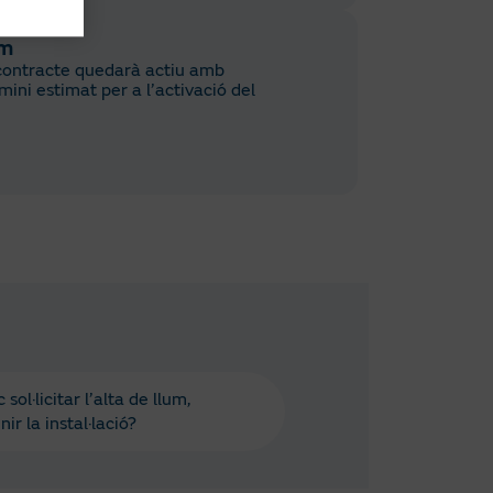
um
l contracte quedarà actiu amb
ni estimat per a l’activació del
sol·licitar l’alta de llum,
ir la instal·lació?