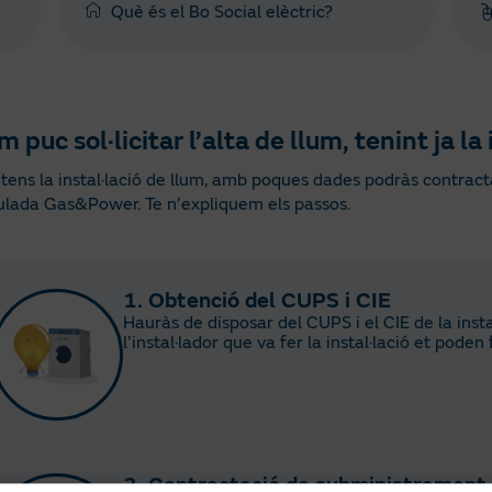
Què és el Bo Social elèctric?
 puc sol·licitar l’alta de llum, tenint ja la 
a tens la instal·lació de llum, amb poques dades podràs contra
lada Gas&Power. Te n’expliquem els passos.
1. Obtenció del CUPS i CIE
Hauràs de disposar del CUPS i el CIE de la instal
l’instal·lador que va fer la instal·lació et poden f
2. Contractació de subministrament