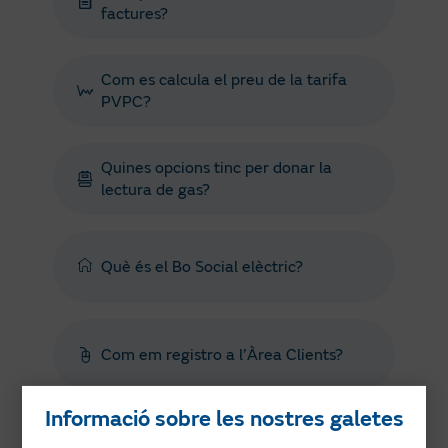
factures?
Com es calcula el preu de la tarifa
PVPC?
Quines opcions tinc per donar la
lectura de gas?
Què és el Bo Social elèctric?
Com em registro a l’Àrea Clients?
Informació sobre les nostres galetes