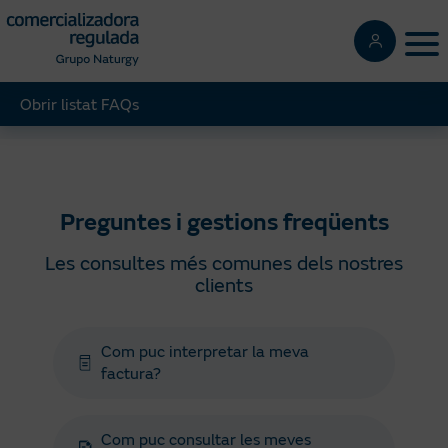
Pasar
al
Tog
contenido
principal
Obrir listat FAQs
Regulada
Ajuda
Preguntes i gestions freqüents
Preguntes i gestions freqüents
Les consultes més comunes dels nostres
clients
Com puc interpretar la meva
factura?
Com puc consultar les meves