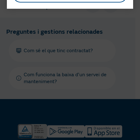
T'ha semblat útil aquesta informació?
Preguntes i gestions relacionades
Com sé el que tinc contractat?
Com funciona la baixa d’un servei de
manteniment?