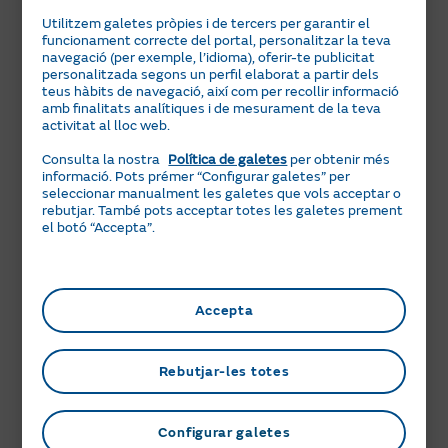
Com demano la baixa d’un servei de
Utilitzem galetes pròpies i de tercers per garantir el
manteniment?
funcionament correcte del portal, personalitzar la teva
navegació (per exemple, l’idioma), oferir-te publicitat
Volem que tinguis tota la informació necessària abans
personalitzada segons un perfil elaborat a partir dels
de prendre la decisió de baixa d’un servei de
teus hàbits de navegació, així com per recollir informació
amb finalitats analítiques i de mesurament de la teva
manteniment. Recorda que tenim diferents modalitats
activitat al lloc web.
de serveis.
Consulta la nostra
Política de galetes
per obtenir més
Per sol·licitar la baixa d’un servei de manteniment,
informació. Pots prémer “Configurar galetes” per
truca’ns a Atenció al Client.
seleccionar manualment les galetes que vols acceptar o
rebutjar. També pots acceptar totes les galetes prement
Per saber-ne més
el botó “Accepta”.
912 105 105
Accepta
900 100 502
Descarrega l’app Comercializadora Regulada
Rebutjar-les totes
Configurar galetes