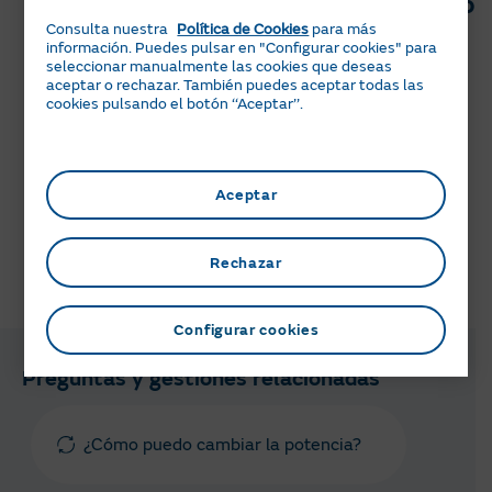
¿Cuánto tarda en realizarse el cambio
Consulta nuestra
Política de Cookies
para más
de potencia?
información. Puedes pulsar en "Configurar cookies" para
seleccionar manualmente las cookies que deseas
Desde tu solicitud, la previsión para la realización del
aceptar o rechazar. También puedes aceptar todas las
cambio es de 5 días.
cookies pulsando el botón ‘‘Aceptar’’.
Este plazo es el más común, pero si tu contador no es
telemedido, la distribuidora puede necesitar hasta 21
días por tener que enviar un técnico al domicilio.
Aceptar
Rechazar
¿Te ha parecido útil esta información?
Configurar cookies
Preguntas y gestiones relacionadas
¿Cómo puedo cambiar la potencia?