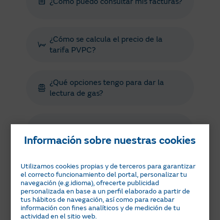
¿Cómo puedo consultar mis facturas?
¿Cómo se calcula el precio de la
tarifa PVPC?
¿Qué opciones tengo para dar la
lectura de gas?
¿Qué es el Bono Social eléctrico?
Información sobre nuestras cookies
Utilizamos cookies propias y de terceros para garantizar
¿Cómo registrarse en Área Clientes?
el correcto funcionamiento del portal, personalizar tu
navegación (e.g.idioma), ofrecerte publicidad
personalizada en base a un perfil elaborado a partir de
tus hábitos de navegación, así como para recabar
información con fines analíticos y de medición de tu
actividad en el sitio web.