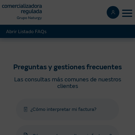
Pasar
al
Tog
contenido
principal
Abrir Listado FAQs
Regulada
Ayuda
Preguntas gestiones frecuentes
Preguntas y gestiones frecuentes
Las consultas más comunes de nuestros
clientes
¿Cómo interpretar mi factura?