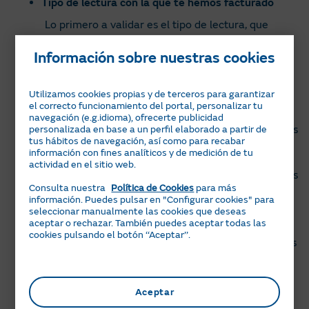
Tipo de lectura con la que te hemos facturado
Lo primero a validar es el tipo de lectura, que
podrás ver en el apartado
Tus últimas lecturas y
consumo de tu factura .
Información sobre nuestras cookies
La lectura llamada “real” recoge el consumo
exacto que indica tu contador, tanto en luz como
Utilizamos cookies propias y de terceros para garantizar
el correcto funcionamiento del portal, personalizar tu
en gas.
navegación (e.g.idioma), ofrecerte publicidad
En luz la lectura es real en prácticamente todos los
personalizada en base a un perfil elaborado a partir de
tus hábitos de navegación, así como para recabar
casos porque los contadores se pueden leer a
información con fines analíticos y de medición de tu
distancia. De esta manera las empresas
actividad en el sitio web.
distribuidoras, que son las encargadas de tomar las
Consulta nuestra
Política de Cookies
para más
lecturas, pueden acceder a ese dato fácilmente.
información. Puedes pulsar en "Configurar cookies" para
Este dato nos lo envían a nosotros, que lo usamos
seleccionar manualmente las cookies que deseas
para facturar.
aceptar o rechazar. También puedes aceptar todas las
cookies pulsando el botón ‘‘Aceptar’’.
En gas, sin embargo, esto no es tan fácil porque los
contadores no se pueden leer a distancia, así que
nos encontramos con otros posibles tipos de
lectura. Puede que tu factura indique lectura
Aceptar
“facilitada” o lectura estimada .