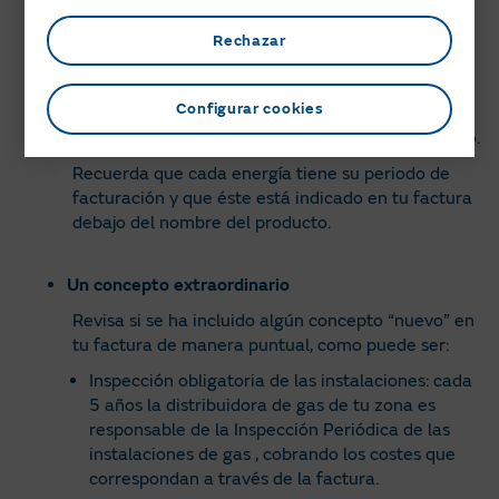
Rechazar
Periodo de facturación
Si tu factura recoge un periodo más largo del
Configurar cookies
habitual es posible que aumente su importe,
puesto que se han facturado más días de consumo.
Recuerda que cada energía tiene su periodo de
facturación y que éste está indicado en tu factura
debajo del nombre del producto.
Un concepto extraordinario
Revisa si se ha incluido algún concepto “nuevo” en
tu factura de manera puntual, como puede ser:
Inspección obligatoria de las instalaciones: cada
5 años la distribuidora de gas de tu zona es
responsable de la Inspección Periódica de las
instalaciones de gas , cobrando los costes que
correspondan a través de la factura.