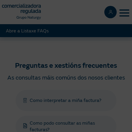
Pasar
al
Tog
contenido
principal
Abre a Listaxe FAQs
Regulada
Axuda
Preguntas xestións frecuentes
Preguntas e xestións frecuentes
As consultas máis comúns dos nosos clientes
Como interpretar a miña factura?
Como podo consultar as miñas
facturas?