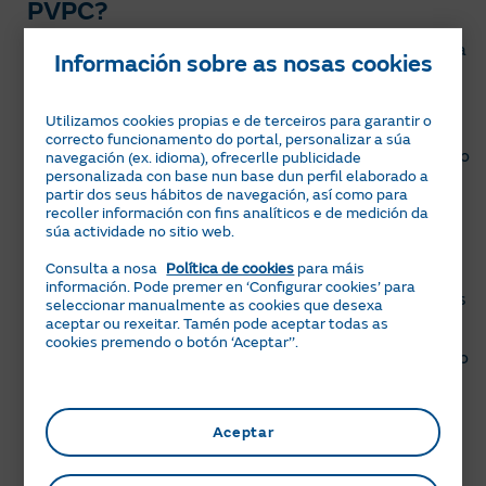
PVPC?
O cálculo do prezo do PVPC segue sendo horario, pero a
Información sobre as nosas cookies
partir do 01 de xaneiro de 2024 o Goberno cambiou a
fórmula de cálculo para que varíe menos e sexa máis
estable.
Utilizamos cookies propias e de terceiros para garantir o
correcto funcionamento do portal, personalizar a súa
Este cambio consiste en manter o 75 % do prezo baixo o
navegación (ex. idioma), ofrecerlle publicidade
personalizada con base nun base dun perfil elaborado a
cálculo anterior, vinculado ao custo horario de xeración
partir dos seus hábitos de navegación, así como para
da enerxía eléctrica que se calcula cada hora no
recoller información con fins analíticos e de medición da
mercado grosista diario e, como novidade, que o 25 %
súa actividade no sitio web.
restante se calcule en base ao prezo de electricidade
Consulta a nosa
Política de cookies
para máis
que se obtén por compra a 1 mes vista (2,5 %), a 3
información. Pode premer en ‘Configurar cookies’ para
meses vista (9 %) e a 1 ano vista (13,5 %) nos mercados
seleccionar manualmente as cookies que desexa
de futuros.
aceptar ou rexeitar. Tamén pode aceptar todas as
cookies premendo o botón ‘Aceptar’’.
Esta repartición do 75 %-25% irase axustando cada ano
ata alcanzar o 45%-55% en 2026.
Por último, o prezo final que ves na túa factura
Aceptar
componse dalgúns outros elementos de custo, pero os
principais son os comentados aquí.