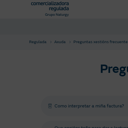
Pasar
al
contenido
principal
Regulada
Axuda
Preguntas xestións frecuente
Preg
Como interpretar a miña factura?