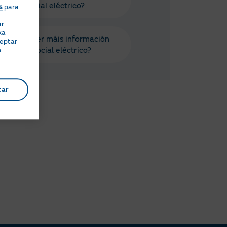
o Bono Social eléctrico?
s
para
ar
xa
 podo obter máis información
ceptar
e o Bono Social eléctrico?
n
tar