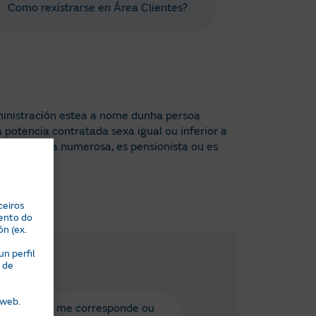
Como rexistrarse en Área Clientes?
bministración estea a nome dunha persoa
a potencia contratada sexa igual ou inferior a
e es familia numerosa, es pensionista ou es
ceiros
ento do
ón (ex.
n perfil
 de
 web.
 decide se me corresponde ou