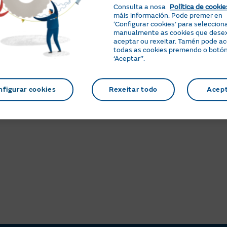
non 
Consulta a nosa
Política de cookie
máis información. Pode premer en
‘Configurar cookies’ para seleccion
manualmente as cookies que dese
Que desconto me aplicarán no Bono
Onde
aceptar ou rexeitar. Tamén pode a
Social eléctrico?
sobr
todas as cookies premendo o botó
‘Aceptar’’.
nfigurar cookies
Rexeitar todo
Acep