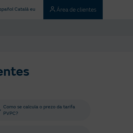
Área de clientes
spañol
Català
eu
entes
Como se calcula o prezo da tarifa
PVPC?