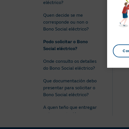
eléctrico?
Quen decide se me
corresponde ou non o
Bono Social eléctrico?
Podo solicitar o Bono
Social eléctrico?
Co
Onde consulto os detalles
do Bono Social eléctrico?
Que documentación debo
presentar para solicitar o
Bono Social eléctrico?
A quen teño que entregar
a documentación para
solicitar o Bono Social
eléctrico?