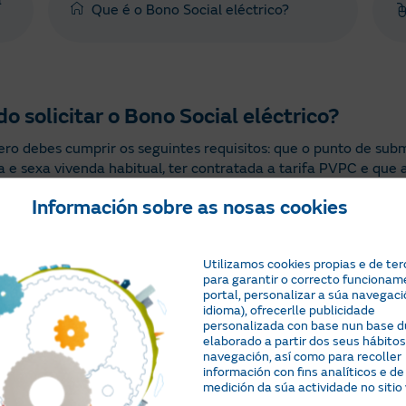
a
Que é o Bono Social eléctrico?
o solicitar o Bono Social eléctrico?
pero debes cumprir os seguintes requisitos: que o punto de su
ca e sexa vivenda habitual, ter contratada a tarifa PVPC e que 
W. Ademais, poderás pedilo se cumpres uns límites de renda, s
Información sobre as nosas cookies
ficiario do ingreso mínimo vital.
Utilizamos cookies propias e de ter
ceuche útil esta información?
para garantir o correcto funcionam
portal, personalizar a súa navegaci
idioma), ofrecerlle publicidade
personalizada con base nun base du
elaborado a partir dos seus hábitos
Preguntas e xestións relacionadas
navegación, así como para recoller
información con fins analíticos e de
medición da súa actividade no sitio
Quen
Que é o Bono Social eléctrico?