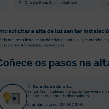
a
Que é o Bono Social eléctrico?
o solicitar a alta de luz sen ter instalaci
índa non tes a instalación eléctrica a punto, explicámosche os
oñer da túa subministración eléctrica.
Coñece os pasos na alt
1. Solicitude de alta
Se non tes instalación de luz na túa vivenda,
de alta para a obra da distribuidora.
Informámoste no
900 907 394
.