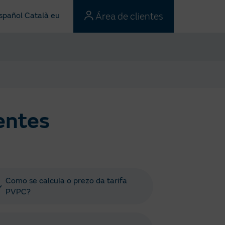
Área de clientes
spañol
Català
eu
entes
Como se calcula o prezo da tarifa
PVPC?