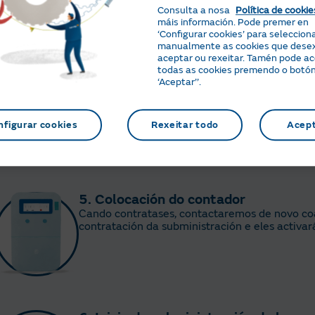
Pedirémosche os seguintes datos:
Consulta a nosa
Política de cookie
NIF/CIF/NIE do titular
máis información. Pode premer en
Datos bancarios para a domiciliación dos 
‘Configurar cookies’ para seleccion
Enderezo da subministración
manualmente as cookies que dese
aceptar ou rexeitar. Tamén pode a
Código CUPS
todas as cookies premendo o botó
CIE
‘Aceptar’’.
Durante o proceso de contratación poderás eli
Coñecer PVPC
nfigurar cookies
Rexeitar todo
Acep
Coñecer os servizos de mantemento
5. Colocación do contador
Cando contratases, contactaremos de novo coa
contratación da subministración e eles activa