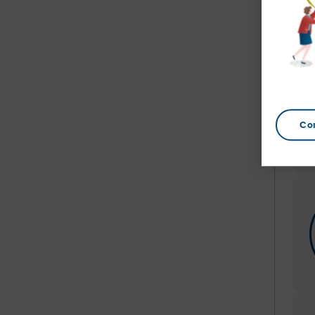
Información Útil
Urxencias
Co