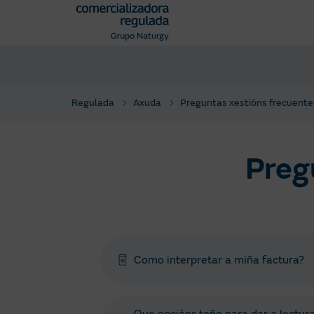
Pasar
al
contenido
principal
Regulada
Axuda
Preguntas xestións frecuente
Preg
Como interpretar a miña factura?