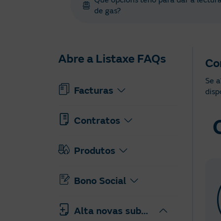
Que opcións teño para dar a lectur
de gas?
Abre a Listaxe FAQs
Com
Se a
Facturas
disp
Contratos
Produtos
Bono Social
Alta novas subministracións