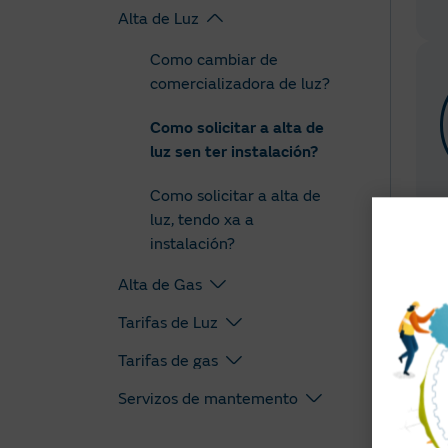
Alta de Luz
Como cambiar de
comercializadora de luz?
Como solicitar a alta de
luz sen ter instalación?
Como solicitar a alta de
luz, tendo xa a
instalación?
Alta de Gas
Tarifas de Luz
Tarifas de gas
Servizos de mantemento