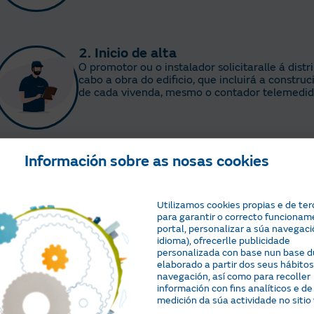
2. Inicio de alta
O promotor ou o instalador solicitaralle á distr
cabo a obra do edificio, que incluirá a construc
de cada vivenda, mesmo o contador telemedid
Información sobre as nosas cookies
3. Obtención do CUPS e o CIE
A distribuidora da túa zona informará ao inst
Utilizamos cookies propias e de ter
O instalador facilitará este dato (CUPS) ao cli
para garantir o correcto funcionam
portal, personalizar a súa navegaci
idioma), ofrecerlle publicidade
personalizada con base nun base du
elaborado a partir dos seus hábitos
navegación, así como para recoller
4. Elección de tarifa e contratación 
información con fins analíticos e de
medición da súa actividade no sitio
Inicia a contratación da tarifa PVPC chamand